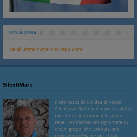
VITA E MARE
Vai all'ultimo numero di Vita e Mare
SilentiMare
Il sito nasce da un'idea di Nicola
Silenti con l'intento di dare un aiuto ai
marittimi che trovano difficoltà a
reperire informazioni aggiornate su
alcuni gruppi che costituiscono i
programmi d'esame per i titoli