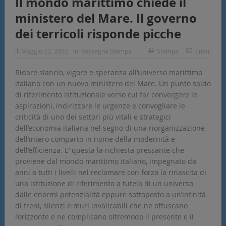
Il mondo marittimo chiede il
ministero del Mare. Il governo
dei terricoli risponde picche
il:
Maggio 23, 2022
In:
Rassegna Stampa
Stampa
Email
Ridare slancio, vigore e speranza all’universo marittimo
italiano con un nuovo ministero del Mare. Un punto saldo
di riferimento istituzionale verso cui far convergere le
aspirazioni, indirizzare le urgenze e convogliare le
criticità di uno dei settori più vitali e strategici
dell’economia italiana nel segno di una riorganizzazione
dell’intero comparto in nome della modernità e
dell’efficienza. E’ questa la richiesta pressante che
proviene dal mondo marittimo italiano, impegnato da
anni a tutti i livelli nel reclamare con forza la rinascita di
una istituzione di riferimento a tutela di un universo
dalle enormi potenzialità eppure sottoposto a un’infinità
di freni, silenzi e muri invalicabili che ne offuscano
l’orizzonte e ne complicano oltremodo il presente e il