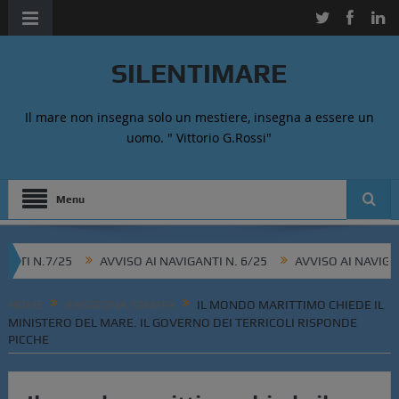
SILENTIMARE
Il mare non insegna solo un mestiere, insegna a essere un
uomo. " Vittorio G.Rossi"
Menu
 N.7/25
AVVISO AI NAVIGANTI N. 6/25
AVVISO AI NAVIGANTI N
HOME
RASSEGNA STAMPA
IL MONDO MARITTIMO CHIEDE IL
MINISTERO DEL MARE. IL GOVERNO DEI TERRICOLI RISPONDE
PICCHE