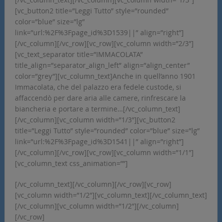
[vc_button2 title=”Leggi Tutto” style=”rounded”
color=”blue” size=”lg”
link=”url:%2F%3Fpage_id%3D1539||” align=”right”]
[/vc_column][/vc_row][vc_row][vc_column width=”2/3″]
[vc_text_separator title=”IMMACOLATA”
title_align=”separator_align_left” align=”align_center”
color=”grey”][vc_column_text]Anche in quell’anno 1901
Immacolata, che del palazzo era fedele custode, si
affaccendò per dare aria alle camere, rinfrescare la
biancheria e portare a termine…[/vc_column_text]
[/vc_column][vc_column width=”1/3″][vc_button2
title=”Leggi Tutto” style=”rounded” color=”blue” size=”lg”
link=”url:%2F%3Fpage_id%3D1541||” align=”right”]
[/vc_column][/vc_row][vc_row][vc_column width=”1/1″]
[vc_column_text css_animation=””]
[/vc_column_text][/vc_column][/vc_row][vc_row]
[vc_column width=”1/2″][vc_column_text][/vc_column_text]
[/vc_column][vc_column width=”1/2″][/vc_column]
[/vc_row]