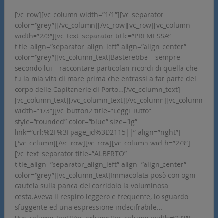
[vc_row][vc_column width=”1/1″][vc_separator
color=”grey”][/vc_column][/vc_row][vc_row][vc_column
width=”2/3″][vc_text_separator title=”PREMESSA”
title_align=”separator_align_left” align=”align_center”
color=”grey”][vc_column_text]Basterebbe – sempre
secondo lui – raccontare particolari ricordi di quella che
fu la mia vita di mare prima che entrassi a far parte del
corpo delle Capitanerie di Porto…[/vc_column_text]
[vc_column_text][/vc_column_text][/vc_column][vc_column
width=”1/3″][vc_button2 title=”Leggi Tutto”
style=”rounded” color=”blue” size=”lg”
link=”url:%2F%3Fpage_id%3D2115||” align=”right”]
[/vc_column][/vc_row][vc_row][vc_column width=”2/3″]
[vc_text_separator title=”ALBERTO”
title_align=”separator_align_left” align=”align_center”
color=”grey”][vc_column_text]Immacolata posò con ogni
cautela sulla panca del corridoio la voluminosa
cesta.Aveva il respiro leggero e frequente, lo sguardo
sfuggente ed una espressione indecifrabile…
[/vc_column_text][/vc_column][vc_column width=”1/3″]