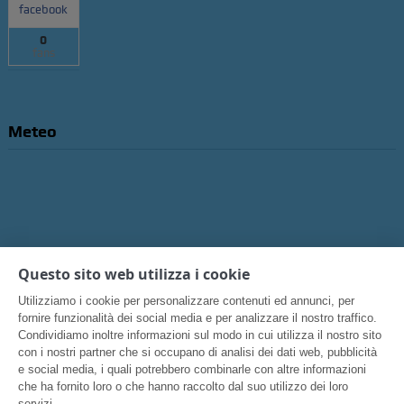
facebook
0
fans
Meteo
Questo sito web utilizza i cookie
Utilizziamo i cookie per personalizzare contenuti ed annunci, per
fornire funzionalità dei social media e per analizzare il nostro traffico.
Condividiamo inoltre informazioni sul modo in cui utilizza il nostro sito
con i nostri partner che si occupano di analisi dei dati web, pubblicità
e social media, i quali potrebbero combinarle con altre informazioni
che ha fornito loro o che hanno raccolto dal suo utilizzo dei loro
servizi.