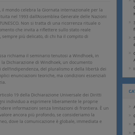
, il mondo celebra la Giornata internazionale per la
tituita nel 1993 dall’Assemblea Generale delle Nazioni
’UNESCO. Non si tratta di una ricorrenza rituale o
ento che invita a riflettere sullo stato reale
, sempre più delicato, di chi ha il compito di
essa richiama il seminario tenutosi a Windhoek, in
e la Dichiarazione di Windhoek, un documento
 dell’indipendenza, del pluralismo e della libertà dei
plici enunciazioni teoriche, ma condizioni essenziali
zia.
CA
articolo 19 della Dichiarazione Universale dei Diritti
 ogni individuo a esprimere liberamente le proprie
ondere informazioni senza limitazioni di frontiera. È un
 valore ancora più profondo, se consideriamo la
eo, dove la comunicazione è globale, immediata e