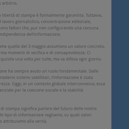
 arbitrio.
 la libertà di stampa è formalmente garantita. Tuttavia,
 lavoro giornalistico, concentrazione editoriale,
Sono fattori che, pur non configurando una censura
l’indipendenza dell’informazione.
come quella del 3 maggio assumono un valore concreto.
 ma momenti di verifica e di consapevolezza. Ci
quisita una volta per tutte, ma va difesa ogni giorno.
one ha sempre avuto un ruolo fondamentale. Dalle
moderni sistemi satellitari, l’informazione è stata
ezza. Oggi, in un contesto globale interconnesso, essa
iale per la coesione sociale e la stabilità
 di stampa significa parlare del futuro delle nostre
ale tipo di informazione vogliamo, su quali valori
 attribuiamo alla verità.