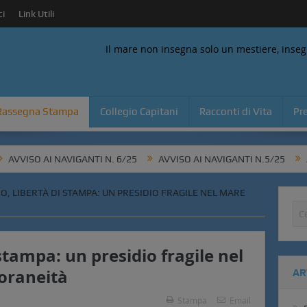
i
Link Utili
Il mare non insegna solo un mestiere, inseg
Rassegna Stampa
Collegio Capitani
Racconti di Vita
Pr
O AI NAVIGANTI N. 6/25
AVVISO AI NAVIGANTI N.5/25
AVVISO 
O, LIBERTÀ DI STAMPA: UN PRESIDIO FRAGILE NEL MARE
stampa: un presidio fragile nel
oraneità
AR
Stampa
Email