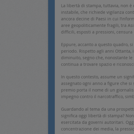
La libertà di stampa, tuttavia, non è
instabile, che richiede vigilanza co
ancora decine di Paesi in cui l’infor
aree geopoliticamente fragili, tra Asi
difficili, esposti a pressioni, censura 
Eppure, accanto a questo quadro, si
periodo. Rispetto agli anni Ottanta, 
diminuito, segno che, nonostante le di
continua a trovare spazio e riconos
In questo contesto, assume un signi
assegnato ogni anno a figure che si s
premio porta il nome di un giornalis
impegno contro il narcotraffico, sim
Guardando al tema da una prospetti
significa oggi libertà di stampa? No
esercitata da governi autoritari. Ogg
concentrazione dei media, la pressio