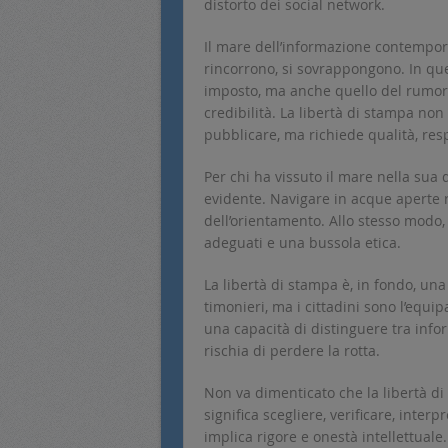
distorto dei social network.
Il mare dell’informazione contemporan
rincorrono, si sovrappongono. In ques
imposto, ma anche quello del rumore 
credibilità. La libertà di stampa no
pubblicare, ma richiede qualità, resp
Per chi ha vissuto il mare nella sua
evidente. Navigare in acque aperte
dell’orientamento. Allo stesso modo,
adeguati e una bussola etica.
La libertà di stampa è, in fondo, una 
timonieri, ma i cittadini sono l’equ
una capacità di distinguere tra inf
rischia di perdere la rotta.
Non va dimenticato che la libertà d
significa scegliere, verificare, interp
implica rigore e onestà intellettual