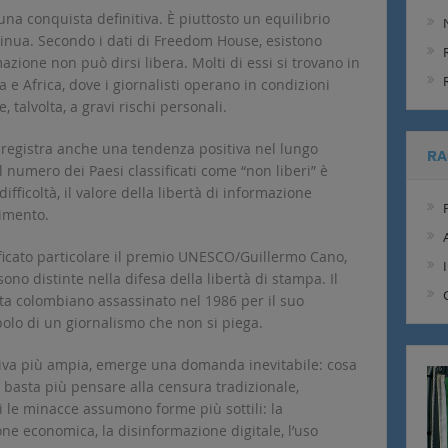
 una conquista definitiva. È piuttosto un equilibrio
ntinua. Secondo i dati di Freedom House, esistono
mazione non può dirsi libera. Molti di essi si trovano in
a e Africa, dove i giornalisti operano in condizioni
e, talvolta, a gravi rischi personali.
 registra anche una tendenza positiva nel lungo
RA
il numero dei Paesi classificati come “non liberi” è
fficoltà, il valore della libertà di informazione
cimento.
ficato particolare il premio UNESCO/Guillermo Cano,
ono distinte nella difesa della libertà di stampa. Il
ta colombiano assassinato nel 1986 per il suo
bolo di un giornalismo che non si piega.
va più ampia, emerge una domanda inevitabile: cosa
n basta più pensare alla censura tradizionale,
i le minacce assumono forme più sottili: la
ne economica, la disinformazione digitale, l’uso