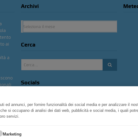
Archivi
Mete
a
Archivi
ola
ntento
to ai
Cerca
ltà a
uiscono
Socials
ionali
nto
re sulle
ti ed annunci, per fornire funzionalità dei social media e per analizzare il nos
facebook
ner che si occupano di analisi dei dati web, pubblicità e social media, i quali po
aneta
oro servizi.
0
Meteo 
fans
Marketing