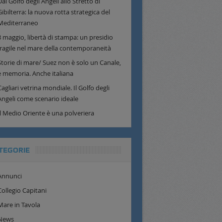
Dal Golfo degli Angeli allo Stretto di
Gibilterra: la nuova rotta strategica del
Mediterraneo
3 maggio, libertà di stampa: un presidio
fragile nel mare della contemporaneità
Storie di mare/ Suez non è solo un Canale,
è memoria. Anche italiana
Cagliari vetrina mondiale. Il Golfo degli
Angeli come scenario ideale
Il Medio Oriente è una polveriera
TEGORIE
Annunci
Collegio Capitani
Mare in Tavola
News