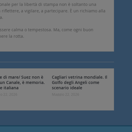
ionale per la libertà di stampa non è soltanto una
 riflettere, a vigilare, a partecipare. È un richiamo alla
a.
 essere calma o tempestosa. Ma, come ogni buon
ere la rotta.
ie di mare/ Suez non è
Cagliari vetrina mondiale. Il
 un Canale, è memoria.
Golfo degli Angeli come
e italiana
scenario ideale
o 22, 2026
Maggio 22, 2026