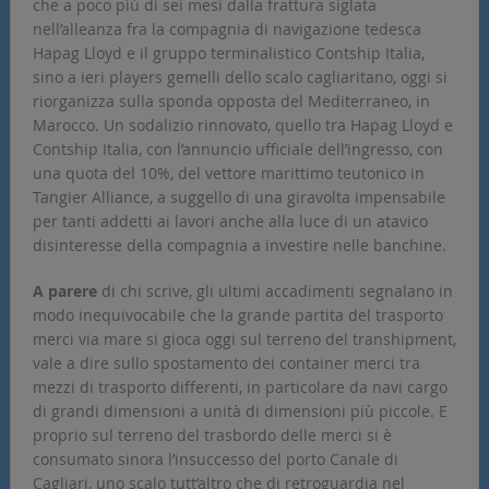
che a poco più di sei mesi dalla frattura siglata
nell’alleanza fra la compagnia di navigazione tedesca
Hapag Lloyd e il gruppo terminalistico Contship Italia,
sino a ieri players gemelli dello scalo cagliaritano, oggi si
riorganizza sulla sponda opposta del Mediterraneo, in
Marocco. Un sodalizio rinnovato, quello tra Hapag Lloyd e
Contship Italia, con l’annuncio ufficiale dell’ingresso, con
una quota del 10%, del vettore marittimo teutonico in
Tangier Alliance, a suggello di una giravolta impensabile
per tanti addetti ai lavori anche alla luce di un atavico
disinteresse della compagnia a investire nelle banchine.
A parere
di chi scrive, gli ultimi accadimenti segnalano in
modo inequivocabile che la grande partita del trasporto
merci via mare si gioca oggi sul terreno del transhipment,
vale a dire sullo spostamento dei container merci tra
mezzi di trasporto differenti, in particolare da navi cargo
di grandi dimensioni a unità di dimensioni più piccole. E
proprio sul terreno del trasbordo delle merci si è
consumato sinora l’insuccesso del porto Canale di
Cagliari, uno scalo tutt’altro che di retroguardia nel