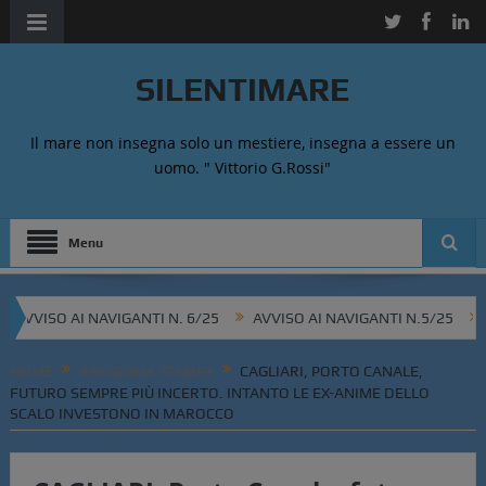
SILENTIMARE
Il mare non insegna solo un mestiere, insegna a essere un
uomo. " Vittorio G.Rossi"
Menu
VISO AI NAVIGANTI N. 6/25
AVVISO AI NAVIGANTI N.5/25
AVVI
HOME
RASSEGNA STAMPA
CAGLIARI, PORTO CANALE,
FUTURO SEMPRE PIÙ INCERTO. INTANTO LE EX-ANIME DELLO
SCALO INVESTONO IN MAROCCO