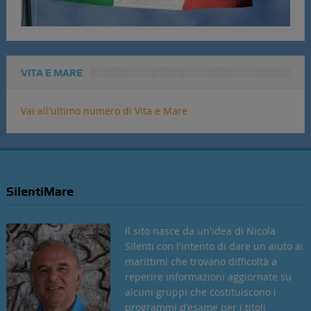
VITA E MARE
Vai all'ultimo numero di Vita e Mare
SilentiMare
Il sito nasce da un'idea di Nicola
Silenti con l'intento di dare un aiuto ai
marittimi che trovano difficoltà a
reperire informazioni aggiornate su
alcuni gruppi che costituiscono i
programmi d'esame per i titoli