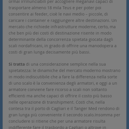
ormai irrinunciabili per accogliere meganavi capaci di
trasportare almeno 18 mila Teus e per poter poi
consentire ai feeder, cioè le navi medio – piccole, di
caricare i container e raggiungere altre destinazioni. Un
mercato che richiede infrastrutture moderne, certo, ma
che ben più dei costi di destinazione risente in modo
determinante della concorrenza spietata giocata dagli
scali nordafricani, in grado di offrire una manodopera a
costi di gran lunga decisamente più bassi.
Si tratta
di una considerazione semplice nella sua
spietatezza: le dinamiche del mercato moderno mostrano
in modo indiscutibile che a fare la differenza nella sorte
di uno scalo è la convenienza degli armatori, e oggi a un
armatore conviene fare ricorso a scali non soltanto
efficienti ma anche capaci di offrire il costo più basso
nelle operazione di transhipment. Costi che, nella
contesa tra il porto di Cagliari e il Tanger Med rendono di
gran lunga più conveniente il secondo scalo.Insomma per
concludere si ritiene che per una armatore risulta
indifferente fare il trasbordo a Cagliari o altrove in